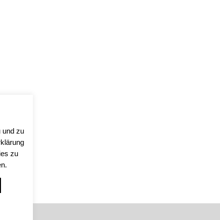
 und zu
rklärung
ies zu
en.